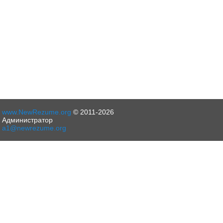
www.NewRezume.org
© 2011-2026
Администратор
a1@newrezume.org