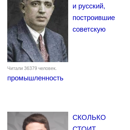
и русский,
построившие
советскую
Читали 36379 человек.
промышленность
СКОЛЬКО
СТОИТ