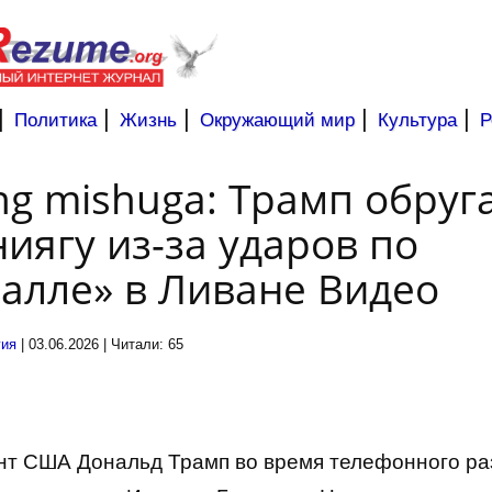
|
|
|
|
|
Политика
Жизнь
Окружающий мир
Культура
Р
ng mishuga: Трамп обруг
иягу из-за ударов по
алле» в Ливане Видео
гия
| 03.06.2026 | Читали: 65
т США Дональд Трамп во время телефонного ра