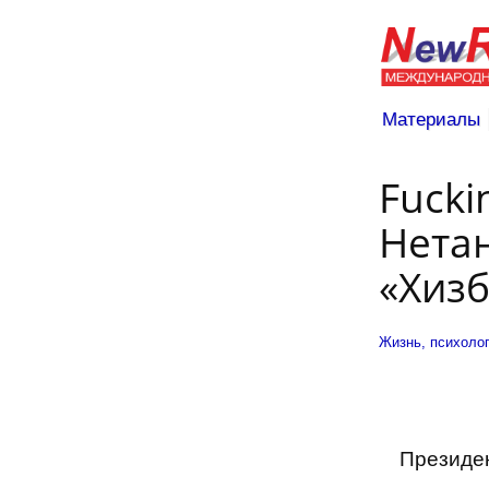
Материалы
Fucki
Нетан
«Хизб
Жизнь, психоло
Президен