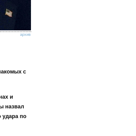
архив
накомых с
нах и
ы назвал
 удара по