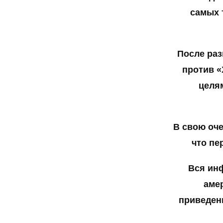
самых 
После раз
против «
целям
В свою оче
что пе
Вся ин
аме
приведен