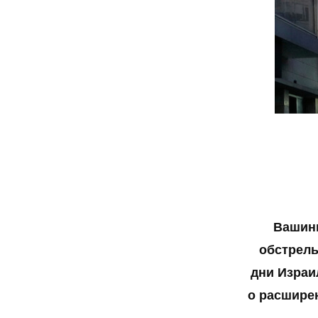
Вашинг
обстрелы
дни Израи
о расшире