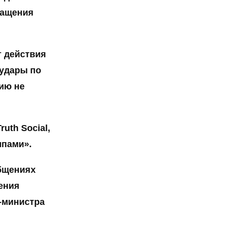
ращения
т действия
 удары по
рию не
uth Social,
мпами».
бщениях
ения
-министра