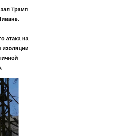
азал Трамп
Ливане.
о атака на
й изоляции
личной
.