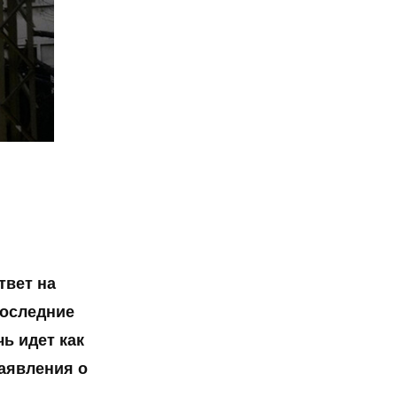
твет на
последние
ь идет как
аявления о