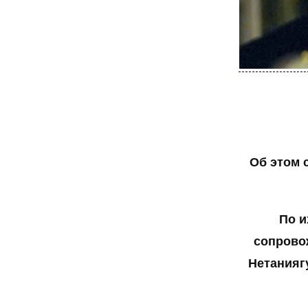
Об этом 
По и
сопрово
Нетанияг