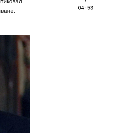
итиковал
04
53
иване.