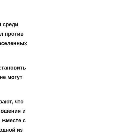
ы среди
ил против
населенных
становить
не могут
ают, что
ношения и
 Вместе с
одной из