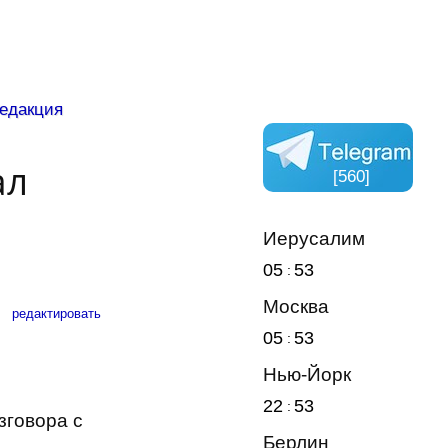
едакция
ал
[560]
Иерусалим
05
53
Москва
редактировать
05
53
Нью-Йорк
22
53
зговора с
Берлин