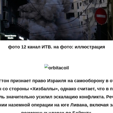
фото 12 канал ИТВ. на фото: иллюстрация
тон признает право Израиля на самооборону в о
 со стороны «Хизбаллы», однако считает, что в 
ль значительно усилил эскалацию конфликта. Реч
нии наземной операции на юге Ливана, включая з
возможных ударах по Бейруту.