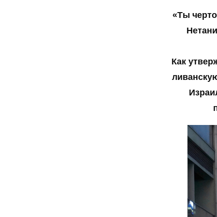
«Ты черто
Нетани
Как утвер
ливанскую
Израи