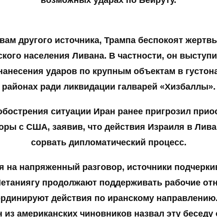
вам другого источника, Трампа беспокоят жертв
кого населения Ливана. В частности, он выступ
нанесения ударов по крупным объектам в густо
районах ради ликвидации галварей «Хизбаллы».
обострения ситуации Иран ранее пригрозил прио
оры с США, заявив, что действия Израиля в Лива
сорвать дипломатический процесс.
я на напряженный разговор, источники подчеркив
Нетаниягу продолжают поддерживать рабочие от
ординируют действия по иранскому направлению.
н из американских чиновников назвал эту беседу 