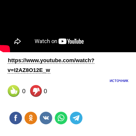
https://www.youtube.com/watch?
v=I2AZ8O12E_w
источник
0
0