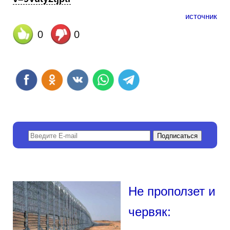
источник
0
0
Не проползет и
червяк: