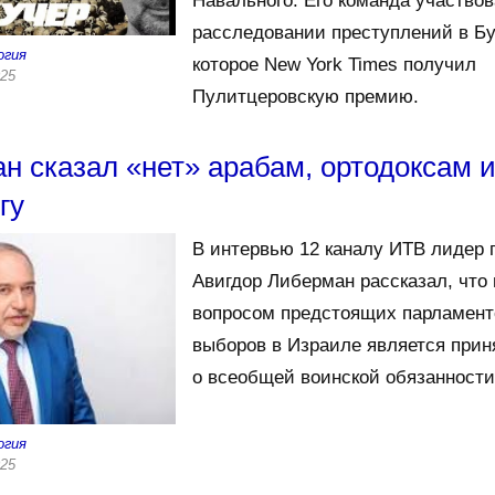
Навального. Его команда участвов
расследовании преступлений в Бу
огия
которое New York Times получил
025
Пулитцеровскую премию.
н сказал «нет» арабам, ортодоксам 
гу
В интервью 12 каналу ИТВ лидер
Авигдор Либерман рассказал, чт
вопросом предстоящих парламент
выборов в Израиле является прин
о всеобщей воинской обязанности
огия
025