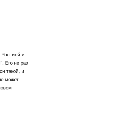
 Россией и
. Его не раз
он такой, и
не может
новом