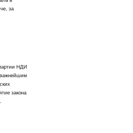
ала в
че, за
и
 партии НДИ
о важнейшим
ских
ятие закона
.