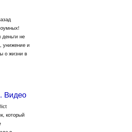
назад
боумных!
 деньги не
, унижение и
ы о жизни в
. Видео
ict
ик, который
е