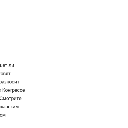
шет ли
товят
разносит
в Конгрессе
 Смотрите
иканским
сом