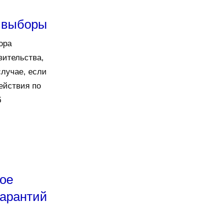
и выборы
ора
вительства,
случае, если
ействия по
б
ое
гарантий