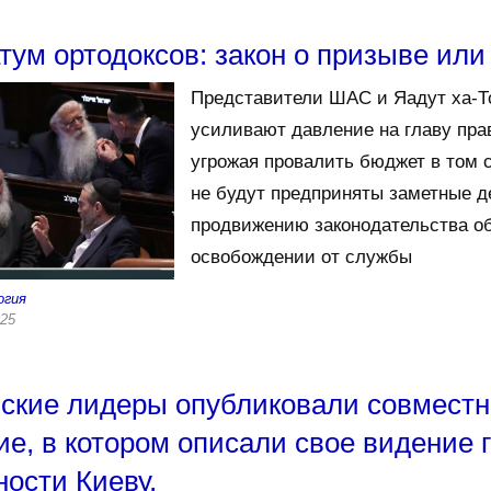
тум ортодоксов: закон о призыве ил
Представители ШАС и Яадут ха-Т
усиливают давление на главу пра
угрожая провалить бюджет в том 
не будут предприняты заметные д
продвижению законодательства о
освобождении от службы
огия
025
ские лидеры опубликовали совместн
ие, в котором описали свое видение 
ности Киеву,