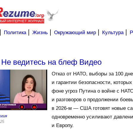
|
|
|
|
|
Политика
Жизнь
Окружающий мир
Культура
Р
- Не ведитесь на блеф Видео
Отказ от НАТО, выборы за 100 дн
и гарантии безопасности, которых 
фоне угроз Путина о войне с НАТО
и разговоров о продолжении боев
в 2026-м — США готовят новые са
огия
одновременно усиливают давлени
025
и Европу.