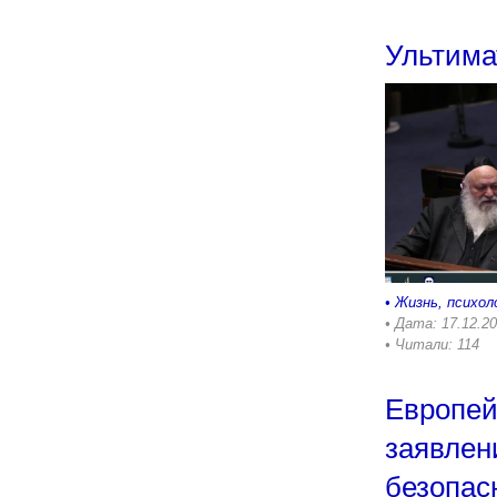
Ультима
•
Жизнь, психол
• Дата: 17.12.2
• Читали: 114
Европей
заявлен
безопас