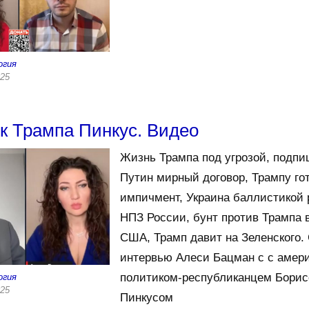
огия
025
к Трампа Пинкус. Видео
Жизнь Трампа под угрозой, подпи
Путин мирный договор, Трампу го
импичмент, Украина баллистикой 
НПЗ России, бунт против Трампа 
США, Трамп давит на Зеленского.
интервью Алеси Бацман с с амер
политиком-республиканцем Бори
огия
025
Пинкусом