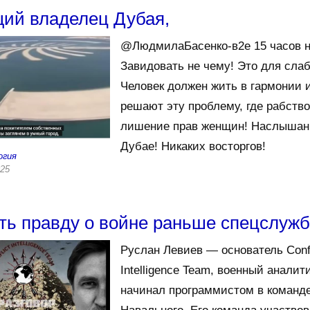
ий владелец Дубая,
@ЛюдмилаБасенко-в2е 15 часов 
Завидовать не чему! Это для сла
Человек должен жить в гармонии и
решают эту проблему, где рабство
лишение прав женщин! Наслышан
Дубае! Никаких восторгов!
огия
025
ать правду о войне раньше спецслужб
Руслан Левиев — основатель Confl
Intelligence Team, военный аналит
начинал программистом в команд