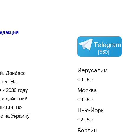
едакция
[560]
Иерусалим
ей, Донбасс
09
50
нет. На
Москва
 к 2030 году
ых действий
09
50
нкции, но
Нью-Йорк
е на Украину
02
50
Берлин