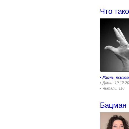
Что так
•
Жизнь, психол
• Дата: 19.12.2
• Читали: 110
Бацман 