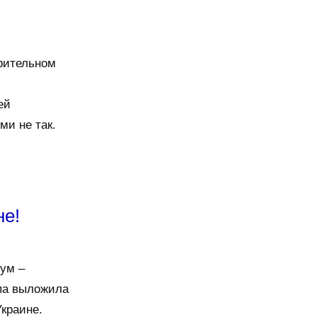
рительном
ей
ми не так.
не!
ум –
па выложила
Украине.