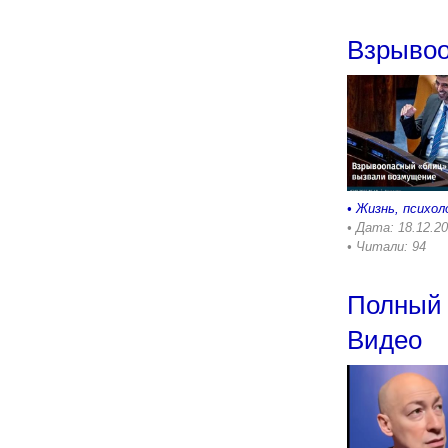
Взрывоо
•
Жизнь, психол
• Дата: 18.12.2
• Читали: 94
Полный 
Видео