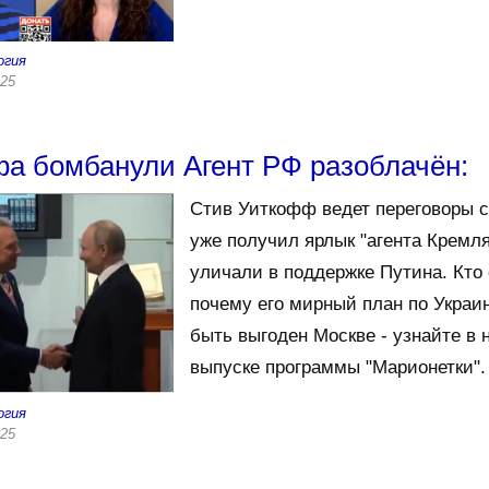
огия
025
а бомбанули Агент РФ разоблачён:
Стив Уиткофф ведет переговоры с
уже получил ярлык "агента Кремля"
уличали в поддержке Путина. Кто 
почему его мирный план по Украи
быть выгоден Москве - узнайте в 
выпуске программы "Марионетки".
огия
025