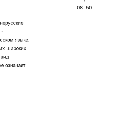
08
50
 нерусские
 -
сском языке,
ших широких
 вид
же означает